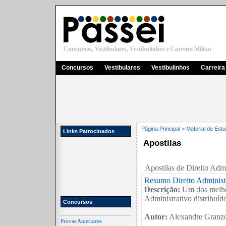
Cuncursos, Vestibulares, Vestibulinhos e Carreira Militar
Concursos
Vestibulares
Vestibulinhos
Carreira 
Página Principal
>
Material de Est
Links Patrocinados
Apostilas
Apostilas de Direito Admi
Resumo Direito Administ
Descrição:
Um dos melhor
Administrativo distribuído
Concursos
Autor:
Alexandre Granzo
Provas Anteriores