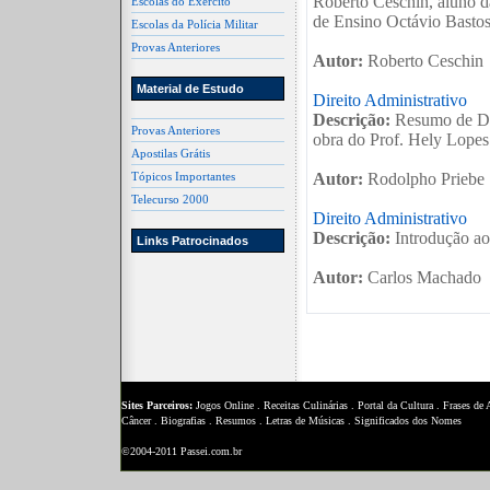
Roberto Ceschin, aluno d
Escolas do Exército
de Ensino Octávio Bastos
Escolas da Polícia Militar
Provas Anteriores
Autor:
Roberto Ceschin
Material de Estudo
Direito Administrativo
Descrição:
Resumo de Dir
Provas Anteriores
obra do Prof. Hely Lopes
Apostilas Grátis
Tópicos Importantes
Autor:
Rodolpho Priebe
Telecurso 2000
Direito Administrativo
Descrição:
Introdução ao 
Links Patrocinados
Autor:
Carlos Machado
Sites Parceiros:
Jogos Online
.
Receitas Culinárias
.
Portal da Cultura
.
Frases de
Câncer
.
Biografias
.
Resumos
.
Letras de Músicas
.
Significados dos Nomes
©2004-2011 Passei.com.br