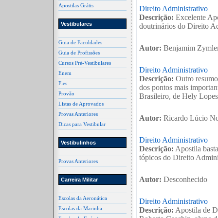
Apostilas Grátis
Direito Administrativo
Descrição:
Excelente Apos
Vestibulares
doutrinários do Direito A
Guia de Faculdades
Autor:
Benjamim Zymle
Guia de Profissões
Cursos Pré-Vestibulares
Direito Administrativo
Enem
Descrição:
Outro resumo 
Fies
dos pontos mais important
Provão
Brasileiro, de Hely Lopes
Listas de Aprovados
Provas Anteriores
Autor:
Ricardo Lúcio No
Dicas para Vestibular
Direito Administrativo
Vestibulinhos
Descrição:
Apostila basta
tópicos do Direito Admini
Provas Anteriores
Autor:
Desconhecido
Carreira Militar
Escolas da Aeronática
Direito Administrativo
Escolas da Marinha
Descrição:
Apostila de Di