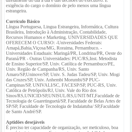
diretamente do dia a dia e das decisões do executivo. É
exigência do cargo o domínio de pelo menos uma língua
estrangeira.
Currículo Básico
Língua Portuguesa, Lingua Estrangeira, Informática, Cultura
Brasileira, Introdução à Administração, Contabilidade,
Recursos Humanos e Marketing. UNIVERSIDADES QUE
OFERECEM O CURSO: -Universidades Federais:
Amapá,Bahia,Viçosa/MG, Roraima, Pernambuco. -
Universidades Estaduais: Maringá/PR, Londrina/PR, Oeste do
Paraná/PR - Outras Universidades: PUC/RS,Inst. Metodista
de Ensino Superior/SP, Univ. Católica de Pernambuco/PE,
Univ. Região de Campanha/RS, Univ. Santo
Amaro/SP,Uninove/SP, Univ. S. Judas Tadeu/SP, Univ. Mogi
das Cruzes/SP, Univ. Anhembi Morumbi/SP PUC-
Campinas/SP, UNIVALI/SC, FACESP/SP, PUC-RS, Univ.
Católica de Petrópolis/RJ, Univ. Vale do Rio dos
Sinos/RS,UNICID/SP,UNISUL/RS,UNIT/MT,Faculdade de
Tecnologia de Guaretinguetá/SP, Faculdade de Belas Artes de
SP/SP, Faculdade de Tecnologia de Indaiatuba/ SP,Faculdade
de Santo André/SP.
Aptidões desejáveis
É preciso ter capacidade de organização, ser meticuloso, boa