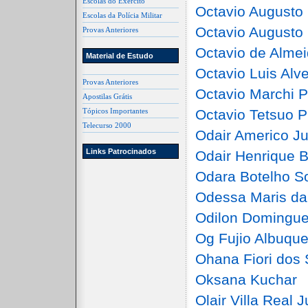
Escolas do Exército
Octavio Augusto
Escolas da Polícia Militar
Octavio August
Provas Anteriores
Octavio de Alme
Material de Estudo
Octavio Luis Al
Provas Anteriores
Octavio Marchi P
Apostilas Grátis
Tópicos Importantes
Octavio Tetsuo P
Telecurso 2000
Odair Americo Ju
Links Patrocinados
Odair Henrique 
Odara Botelho S
Odessa Maris da
Odilon Domingue
Og Fujio Albuqu
Ohana Fiori dos 
Oksana Kuchar
Olair Villa Real J