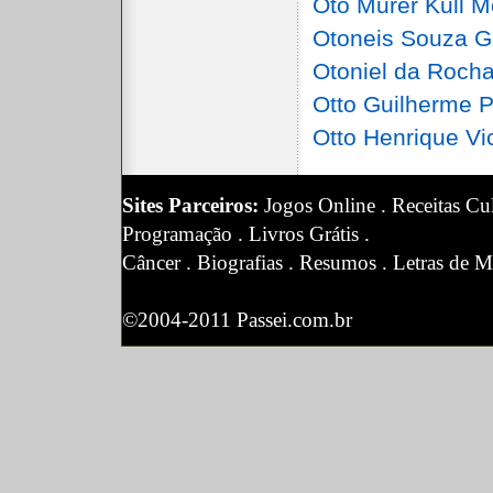
Oto Murer Kull 
Otoneis Souza G
Otoniel da Roch
Otto Guilherme 
Otto Henrique Vi
Sites Parceiros:
Jogos Online
.
Receitas Cul
Programação
.
Livros Grátis
.
Câncer
.
Biografias
.
Resumos
.
Letras de M
©2004-2011 Passei.com.br