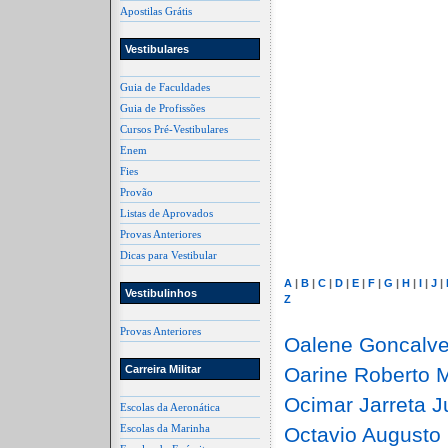
Apostilas Grátis
Vestibulares
Guia de Faculdades
Guia de Profissões
Cursos Pré-Vestibulares
Enem
Fies
Provão
Listas de Aprovados
Provas Anteriores
Dicas para Vestibular
A
|
B
|
C
|
D
|
E
|
F
|
G
|
H
|
I
|
J
|
Vestibulinhos
Z
Provas Anteriores
Oalene Goncalve
Carreira Militar
Oarine Roberto 
Ocimar Jarreta J
Escolas da Aeronática
Escolas da Marinha
Octavio Augusto 