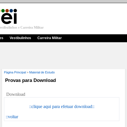
stibulinhos e Carreira Militar
res
Vestibulinhos
Carreira Militar
Página Principal
>
Material de Estudo
Provas para Download
Download
::clique aqui para efetuar download::
::voltar