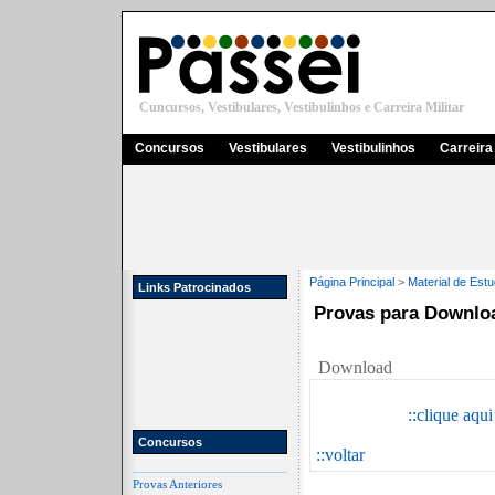
Cuncursos, Vestibulares, Vestibulinhos e Carreira Militar
Concursos
Vestibulares
Vestibulinhos
Carreira 
Página Principal
>
Material de Est
Links Patrocinados
Provas para Downlo
Download
::clique aqu
Concursos
::voltar
Provas Anteriores