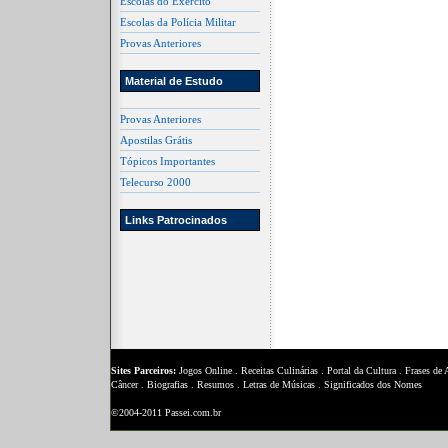
Escolas do Exército
Escolas da Polícia Militar
Provas Anteriores
Material de Estudo
Provas Anteriores
Apostilas Grátis
Tópicos Importantes
Telecurso 2000
Links Patrocinados
Sites Parceiros:
Jogos Online
.
Receitas Culinárias
.
Portal da Cultura
.
Frases de
Câncer
.
Biografias
.
Resumos
.
Letras de Músicas
.
Significados dos Nomes
©2004-2011 Passei.com.br