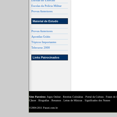
Escolas do Exército
Escolas da Polícia Militar
Provas Anteriores
Material de Estudo
Provas Anteriores
Apostilas Grátis
Tópicos Importantes
Telecurso 2000
Links Patrocinados
Sites Parceiros:
Jogos Online
.
Receitas Culinárias
.
Portal da Cultura
.
Frases de
Câncer
.
Biografias
.
Resumos
.
Letras de Músicas
.
Significados dos Nomes
©2004-2011 Passei.com.br