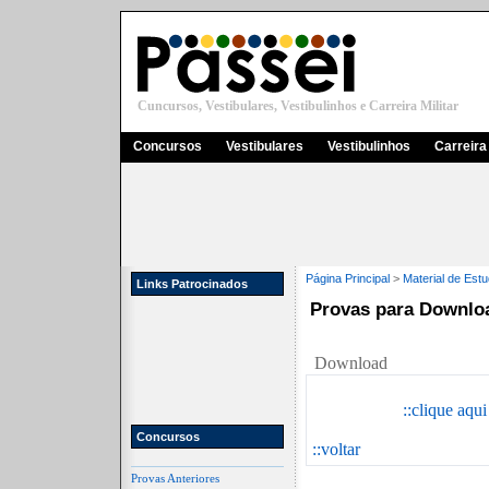
Cuncursos, Vestibulares, Vestibulinhos e Carreira Militar
Concursos
Vestibulares
Vestibulinhos
Carreira 
Página Principal
>
Material de Est
Links Patrocinados
Provas para Downlo
Download
::clique aqu
Concursos
::voltar
Provas Anteriores