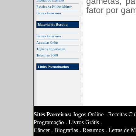
gametas, p
Escolas do Exército
Escolas da Polícia Militar
fator por gam
Provas Anteriores
Material de Estudo
Provas Anteriores
Apostilas Grátis
Tópicos Importantes
Telecurso 2000
Links Patrocinados
Sites Parceiros:
Jogos Online
.
Receitas Cul
Programação
.
Livros Grátis
.
Câncer
.
Biografias
.
Resumos
.
Letras de M