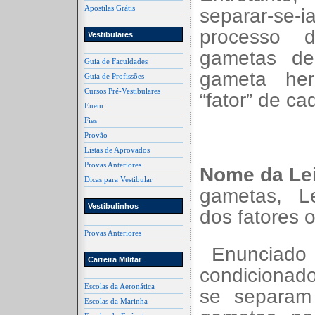
Apostilas Grátis
separar-
processo 
Vestibulares
gametas d
Guia de Faculdades
gameta he
Guia de Profissões
Cursos Pré-Vestibulares
“fator” de ca
Enem
Fies
Provão
Listas de Aprovados
Provas Anteriores
Nome da Lei
Dicas para Vestibular
gametas, L
Vestibulinhos
dos fatores 
Provas Anteriores
Enunciado 
Carreira Militar
condicionado
Escolas da Aeronática
se separam
Escolas da Marinha