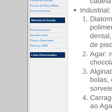
cadeia
Escolas do Exército
Escolas da Polícia Militar
Industrial:
Provas Anteriores
Diatomi
Material de Estudo
polime
Provas Anteriores
dental,
Apostilas Grátis
Tópicos Importantes
de pisc
Telecurso 2000
Agar: 
Links Patrocinados
chocola
Algina
bolas,
sorvete
Carrag
ao Aga