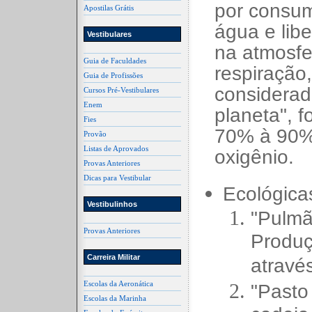
por consum
Apostilas Grátis
água e libe
Vestibulares
na atmosfe
Guia de Faculdades
respiração,
Guia de Profissões
considerad
Cursos Pré-Vestibulares
Enem
planeta", 
Fies
70% à 90%
Provão
Listas de Aprovados
oxigênio.
Provas Anteriores
Dicas para Vestibular
Ecológica
Vestibulinhos
"Pulmã
Provas Anteriores
Produç
Carreira Militar
atravé
Escolas da Aeronática
"Pasto
Escolas da Marinha