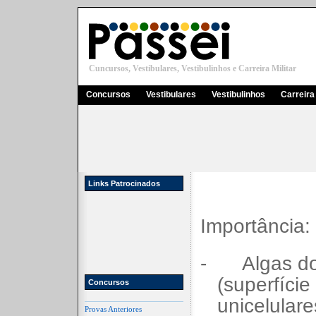
Cuncursos, Vestibulares, Vestibulinhos e Carreira Militar
Concursos
Vestibulares
Vestibulinhos
Carreira 
Links Patrocinados
Importância:
-
Algas do
(superfíci
Concursos
unicelulare
Provas Anteriores