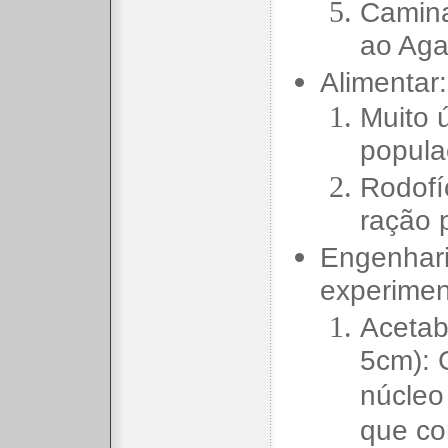
Camina
ao Aga
Alimentar:
Muito ú
popula
Rodofí
ração 
Engenhari
experimen
Acetabu
5cm): 
núcleo
que co