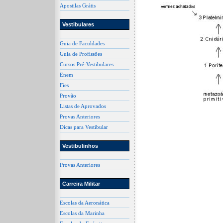
Apostilas Grátis
Vestibulares
Guia de Faculdades
Guia de Profissões
Cursos Pré-Vestibulares
Enem
Fies
Provão
Listas de Aprovados
Provas Anteriores
Dicas para Vestibular
Vestibulinhos
Provas Anteriores
Carreira Militar
Escolas da Aeronática
Escolas da Marinha