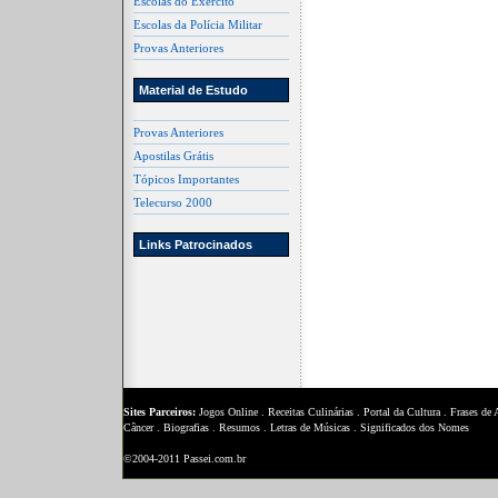
Escolas do Exército
Escolas da Polícia Militar
Provas Anteriores
Material de Estudo
Provas Anteriores
Apostilas Grátis
Tópicos Importantes
Telecurso 2000
Links Patrocinados
Sites Parceiros:
Jogos Online
.
Receitas Culinárias
.
Portal da Cultura
.
Frases de
Câncer
.
Biografias
.
Resumos
.
Letras de Músicas
.
Significados dos Nomes
©2004-2011 Passei.com.br