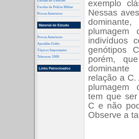
Escolas do Exército
exemplo clá
Escolas da Polícia Militar
Nessas aves
Provas Anteriores
dominante
Material de Estudo
plumagem c
Provas Anteriores
indivíduos 
Apostilas Grátis
genótipos 
Tópicos Importantes
porém, qu
Telecurso 2000
dominante 
Links Patrocinados
relação a C.
plumagem c
tem que ser
C e não pod
Observe a ta