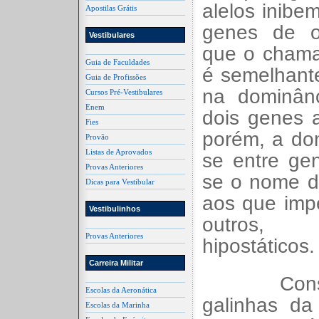
alelos inibe
Apostilas Grátis
genes de o
Vestibulares
que o chamad
Guia de Faculdades
é semelhant
Guia de Profissões
na dominânc
Cursos Pré-Vestibulares
Enem
dois genes a
Fies
porém, a do
Provão
Listas de Aprovados
se entre ge
Provas Anteriores
se o nome d
Dicas para Vestibular
aos que imp
Vestibulinhos
outros,
Provas Anteriores
hipostáticos.
Carreira Militar
Cons
Escolas da Aeronática
galinhas da
Escolas da Marinha