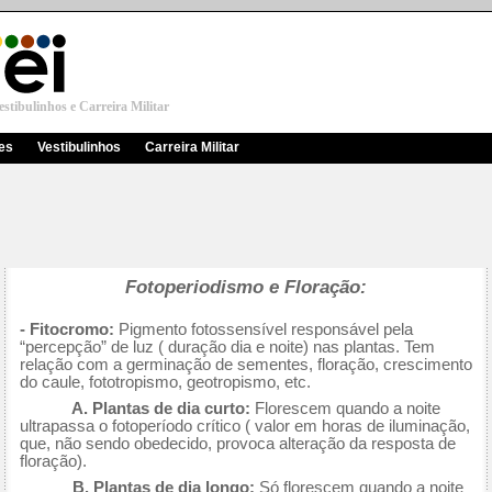
stibulinhos e Carreira Militar
res
Vestibulinhos
Carreira Militar
Fotoperiodismo e Floração:
- Fitocromo:
Pigmento fotossensível responsável pela
“percepção” de luz ( duração dia e noite) nas plantas. Tem
relação com a germinação de sementes, floração, crescimento
do caule, fototropismo, geotropismo, etc.
A. Plantas de dia curto:
Florescem quando a noite
ultrapassa o fotoperíodo crítico ( valor em horas de iluminação,
que, não sendo obedecido, provoca alteração da resposta de
floração).
B. Plantas de dia longo:
Só florescem quando a noite