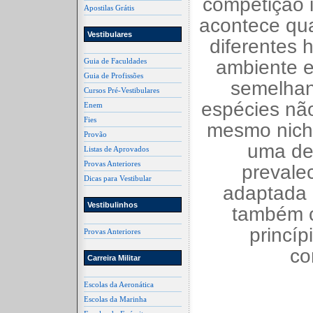
competição i
Apostilas Grátis
acontece qu
Vestibulares
diferentes
Guia de Faculdades
ambiente e
Guia de Profissões
semelhan
Cursos Pré-Vestibulares
espécies nã
Enem
Fies
mesmo nich
Provão
uma de
Listas de Aprovados
Provas Anteriores
prevalec
Dicas para Vestibular
adaptada 
Vestibulinhos
também 
princíp
Provas Anteriores
co
Carreira Militar
Escolas da Aeronática
Escolas da Marinha