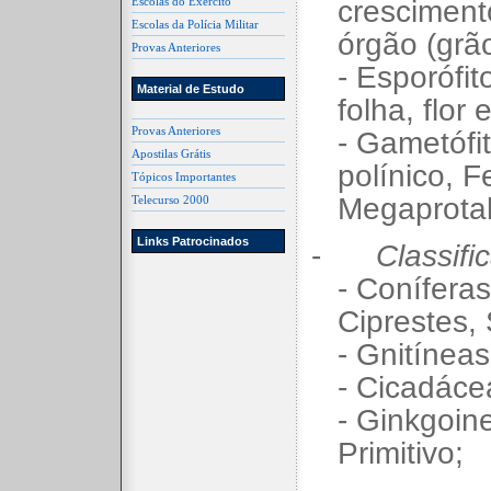
Escolas do Exército
cresciment
Escolas da Polícia Militar
órgão (grã
Provas Anteriores
- Esporófit
Material de Estudo
folha, flor
Provas Anteriores
- Gametófi
Apostilas Grátis
polínico, F
Tópicos Importantes
Megaprotal
Telecurso 2000
Links Patrocinados
-
Classifi
- Coníferas
Ciprestes, 
- Gnitíneas
- Cicadáce
- Ginkgoine
Primitivo;