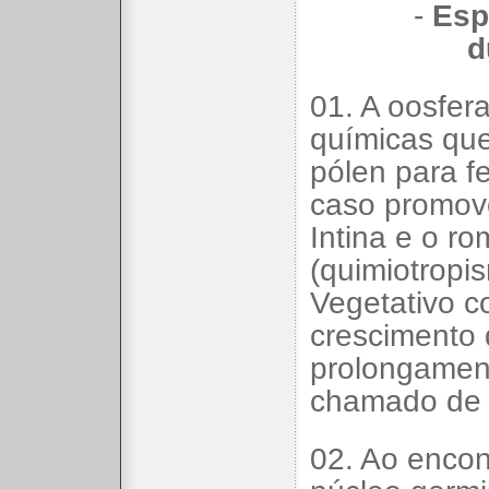
-
Esp
d
01. A oosfera
químicas que
pólen para f
caso promov
Intina e o r
(quimiotropi
Vegetativo c
crescimento
prolongament
chamado de 
02. Ao encon