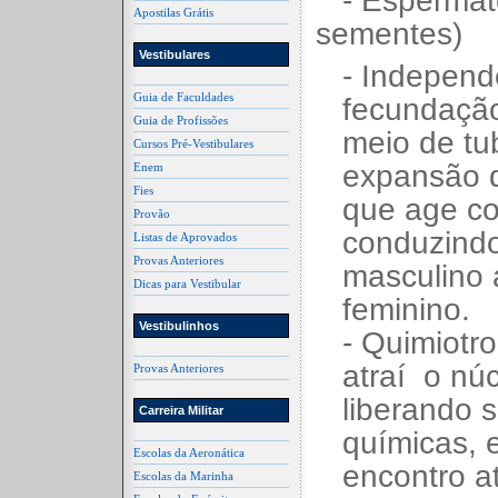
- Espermat
Apostilas Grátis
sementes)
Vestibulares
- Independ
Guia de Faculdades
fecundaçã
Guia de Profissões
meio de tub
Cursos Pré-Vestibulares
expansão d
Enem
Fies
que age co
Provão
conduzind
Listas de Aprovados
Provas Anteriores
masculino
Dicas para Vestibular
feminino.
Vestibulinhos
- Quimiotr
atraí o nú
Provas Anteriores
liberando 
Carreira Militar
químicas, 
Escolas da Aeronática
encontro a
Escolas da Marinha