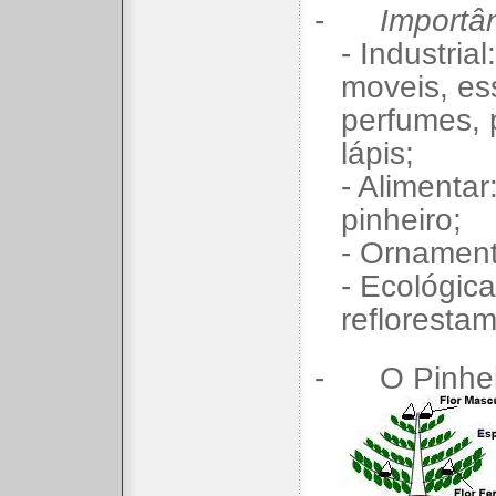
-
Importân
- Industria
moveis, es
perfumes, p
lápis;
- Alimentar
pinheiro;
- Ornament
- Ecológic
refloresta
-
O Pinhei