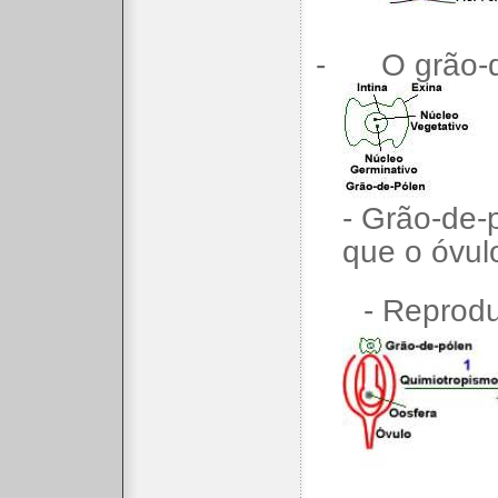
-
O grão-d
- Grão-de-
que o óvul
- Reprodu