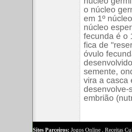
núcleo germi
o núcleo ger
em 1º núcleo
núcleo espe
fecunda é o 1
fica de "rese
óvulo fecun
desenvolvido
semente, on
vira a casca
desenvolve-s
embrião (nutr
Sites Parceiros:
Jogos Online
.
Receitas Cul