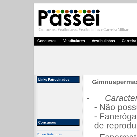
Cuncursos, Vestibulares, Vestibulinhos e Carreira Militar
Concursos
Vestibulares
Vestibulinhos
Carreira 
Links Patrocinados
Gimnospermas
-
Caracter
- Não poss
- Faneróg
Concursos
de reproduç
Provas Anteriores