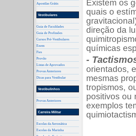
Existem os g
Apostilas Grátis
quais o estím
Vestibulares
gravitacional
Guia de Faculdades
direção da lu
Guia de Profissões
quimitropism
Cursos Pré-Vestibulares
químicas esp
Enem
Fies
- Tactismo
Provão
Listas de Aprovados
orientados, 
Provas Anteriores
mesmas prop
Dicas para Vestibular
tropismos, o
Vestibulinhos
positivos ou
Provas Anteriores
exemplos tem
quimiotactis
Carreira Militar
Escolas da Aeronática
Escolas da Marinha