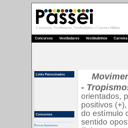
Cuncursos, Vestibulares, Vestibulinhos e Carreira Militar
Concursos
Vestibulares
Vestibulinhos
Carreira 
Movimen
Links Patrocinados
- Tropismo
orientados, 
positivos (+
do estímulo 
Concursos
sentido opos
Provas Anteriores