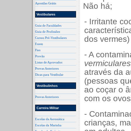
Apostilas Grátis
Não há;
Vestibulares
- Irritante c
Guia de Faculdades
característi
Guia de Profissões
dos vermes)
Cursos Pré-Vestibulares
Enem
Fies
- A contami
Provão
vermiculares
Listas de Aprovados
Provas Anteriores
através da a
Dicas para Vestibular
(pessoas qu
Vestibulinhos
ao coçar o 
com os ovos
Provas Anteriores
Carreira Militar
- Contamin
Escolas da Aeronática
crianças, ma
Escolas da Marinha