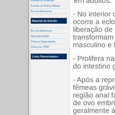
em adultos.
Escolas do Exército
Escolas da Polícia Militar
Provas Anteriores
- No interior
ocorre a ecl
Material de Estudo
liberação de
Provas Anteriores
transforma
Apostilas Grátis
Tópicos Importantes
masculino e 
Telecurso 2000
- Prolifera n
Links Patrocinados
do intestino 
- Após a rep
fêmeas gráv
região anal 
de ovo embri
geralmente à