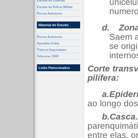
unicelu
Escolas do Exército
Escolas da Polícia Militar
numero
Provas Anteriores
d.
Zona
Material de Estudo
Saem a
Provas Anteriores
Apostilas Grátis
se orig
Tópicos Importantes
interno
Telecurso 2000
Corte trans
Links Patrocinados
pilífera:
a.Epide
ao longo dos
b.Casca.
parenquimát
entre elas, o