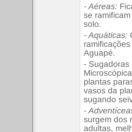
- Aéreas:
Fic
se ramificam
solo.
- Aquáticas:
C
ramificações
Aguapé.
- Sugadoras
Microscópic
plantas para
vasos da pla
sugando sei
- Adventícea
surgem dos 
adultas, mel