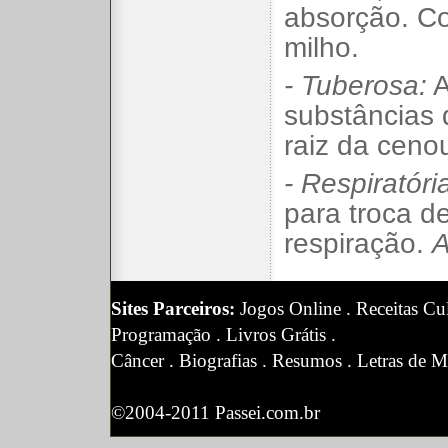
absorção. C
milho.
- Tuberosa:
A
substâncias 
raiz da ceno
- Respiratóri
para troca d
respiração.
A
Sites Parceiros:
Jogos Online
.
Receitas Cul
Programação
.
Livros Grátis
.
Câncer
.
Biografias
.
Resumos
.
Letras de M
©2004-2011 Passei.com.br