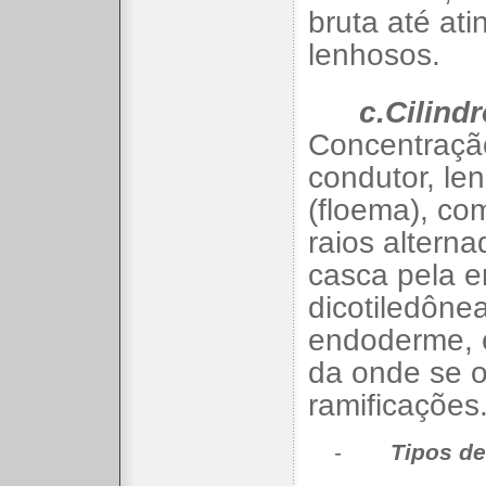
bruta até ati
lenhosos.
c.Cilindr
Concentraçã
condutor, len
(floema), co
raios alterna
casca pela 
dicotiledône
endoderme, ex
da onde se o
ramificações
-
Tipos de