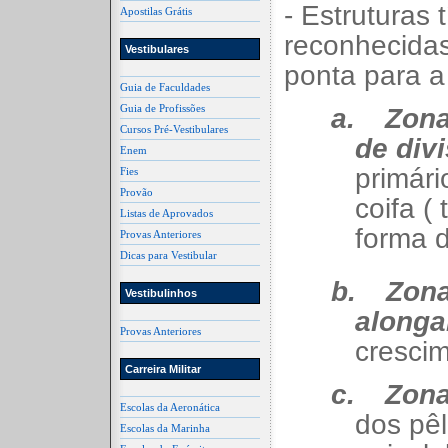
- Estruturas 
Apostilas Grátis
reconhecidas
Vestibulares
ponta para a
Guia de Faculdades
Guia de Profissões
a.
Zona
Cursos Pré-Vestibulares
de div
Enem
primári
Fies
Provão
coifa (
Listas de Aprovados
forma 
Provas Anteriores
Dicas para Vestibular
b.
Zona
Vestibulinhos
alonga
Provas Anteriores
crescim
Carreira Militar
c.
Zona 
Escolas da Aeronática
dos pêl
Escolas da Marinha