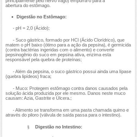
principalmente pelo nervo vago) empurra-o para a
abertura do estômago.
Digestão no Estômago:
- pH = 2,0 (Ácido);
- Suco gástrico, formado por HCl (Ácido Clorídrico), que
matem o pH baixo (ótimo para a ação da pepsina), é germicida
(contra bactérias ingeridas com o alimento) e converte
pepsinogênio do suco em pepsina ativa, enzima esta
responsável pela quebra de proteínas;
- Além da pepsina, o suco gástrico possui ainda uma lípase
(quebra lipídeos) fraca;
- Muco: Protegem estômago contra danos causados pela
solução ácida produzida por ele mesmo. Danos neste muco
causam: Azia, Gastrite e Úlcera.;
- Alimento se transforma em uma pasta chamada quimo e
através do piloro (válvula de saída passa para o intestino).
§
Digestão no Intestino: