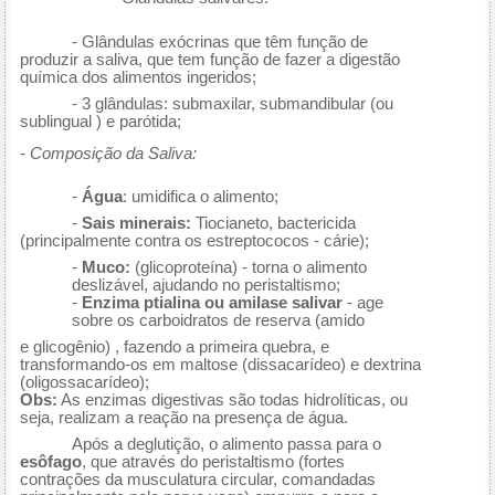
- Glândulas exócrinas que têm função de
produzir a saliva, que tem função de fazer a digestão
química dos alimentos ingeridos;
- 3 glândulas: submaxilar, submandibular (ou
sublingual ) e parótida;
- Composição da Saliva:
-
Água
: umidifica o alimento;
-
Sais minerais:
Tiocianeto, bactericida
(principalmente contra os estreptococos - cárie);
-
Muco:
(glicoproteína) - torna o alimento
deslizável, ajudando no peristaltismo;
-
Enzima ptialina
ou amilase salivar
- age
sobre os carboidratos de reserva (amido
e glicogênio) , fazendo a primeira quebra, e
transformando-os em maltose (dissacarídeo) e dextrina
(oligossacarídeo);
Obs:
As enzimas digestivas são todas hidrolíticas, ou
seja, realizam a reação na presença de água.
Após a deglutição, o alimento passa para o
esôfago
, que através do peristaltismo (fortes
contrações da musculatura circular, comandadas