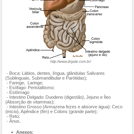
http://www.drgate.com.br/
- Boca: Lábios, dentes, língua, glândulas Salivares
(Sublinguais, Submandibular e Parótidas);
- Faringe, Laringe;
- Esôfago: Peristaltismo;
- Estômago
- Intestino Delgado: Duodeno (digestão), Jejuno e Íleo
(Absorção de vitaminas);
- Intestino Grosso (Armazena fezes e absorve água): Ceco
(início), Apêndice (fim) e Cólons (grande parte);
- Reto;
- Ânus.
Anexos: