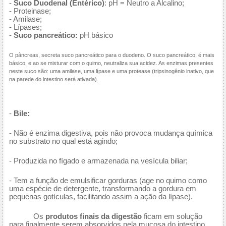
-
Suco Duodenal (Entérico)
: pH = Neutro a Alcalino;
- Proteinase;
- Amilase;
- Lípases;
-
Suco pancreático:
pH básico
O pâncreas, secreta suco pancreático para o duodeno. O suco pancreático, é mais
básico, e ao se misturar com o quimo, neutraliza sua acidez. As enzimas presentes
neste suco são: uma amilase, uma lípase e uma protease (tripsinogênio inativo, que
na parede do intestino será ativada).
-
Bile:
- Não é enzima digestiva, pois não provoca mudança química
no substrato no qual está agindo;
- Produzida no fígado e armazenada na vesícula biliar;
- Tem a função de emulsificar gorduras (age no quimo como
uma espécie de detergente, transformando a gordura em
pequenas gotículas, facilitando assim a ação da lípase).
Os
produtos finais da digestão
ficam em solução
para finalmente serem absorvidos pela mucosa do intestino.