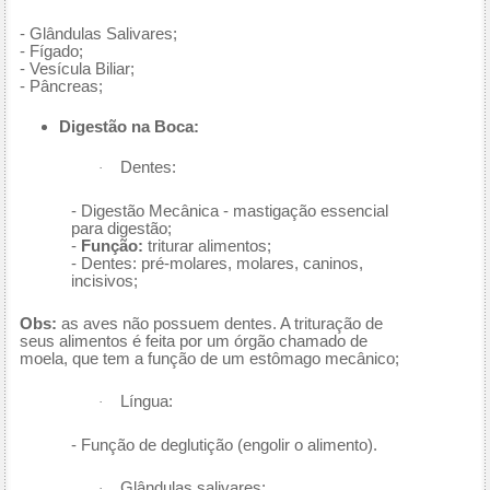
- Glândulas Salivares;
- Fígado;
- Vesícula Biliar;
- Pâncreas;
Digestão na Boca:
Dentes:
·
- Digestão Mecânica - mastigação essencial
para digestão;
-
Função:
triturar alimentos;
- Dentes: pré-molares, molares, caninos,
incisivos;
Obs:
as aves não possuem dentes. A trituração de
seus alimentos é feita por um órgão chamado de
moela, que tem a função de um estômago mecânico;
Língua:
·
- Função de deglutição (engolir o alimento).
Glândulas salivares:
·