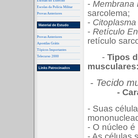
Escolas do Exército
-
Membrana 
Escolas da Polícia Militar
sarcolema;
Provas Anteriores
-
Citoplasma
Material de Estudo
-
Retículo E
Provas Anteriores
retículo sarc
Apostilas Grátis
Tópicos Importantes
-
Tipos d
Telecurso 2000
musculares
Links Patrocinados
-
Tecido mu
- Car
- Suas célul
mononuclea
- O núcleo é 
- As células 