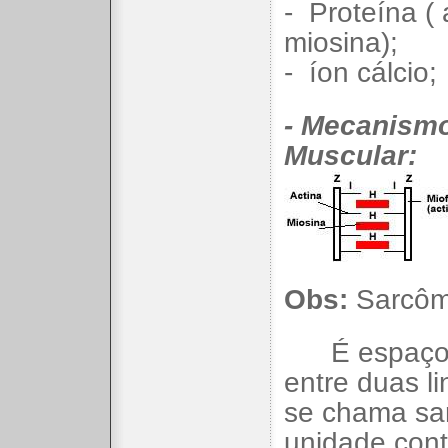
- Proteína ( 
miosina);
- íon cálcio;
- Mecanism
Muscular:
Obs:
Sarcôm
É espaç
entre duas li
se chama sa
unidade cont