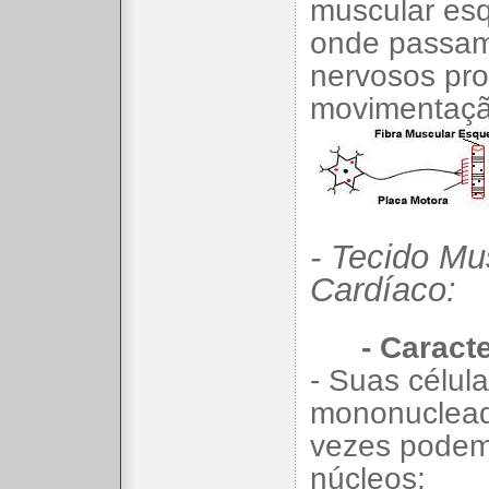
muscular esq
onde passam
nervosos pro
movimentaçã
- Tecido Mu
Cardíaco:
- Caracte
- Suas célul
mononuclead
vezes podem
núcleos;