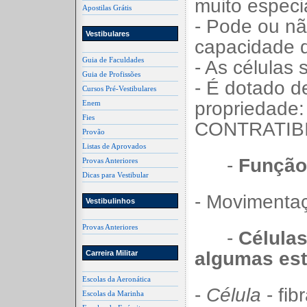
muito especi
Apostilas Grátis
- Pode ou nã
Vestibulares
capacidade 
Guia de Faculdades
- As células
Guia de Profissões
- É dotado d
Cursos Pré-Vestibulares
propriedade:
Enem
Fies
CONTRATIBI
Provão
Listas de Aprovados
-
Função
Provas Anteriores
Dicas para Vestibular
- Movimentaç
Vestibulinhos
Provas Anteriores
-
Célula
algumas est
Carreira Militar
Escolas da Aeronática
-
Célula
- fib
Escolas da Marinha