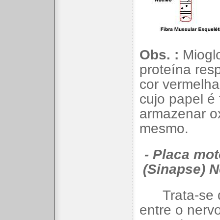
Obs. :
Mioglo
proteína res
cor vermelh
cujo papel é 
armazenar ox
mesmo.
- Placa mo
(Sinapse) 
Trata-se
entre o nervo