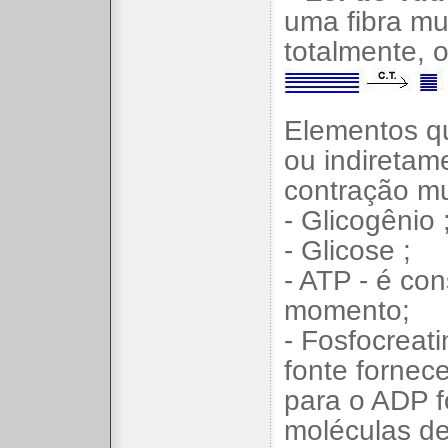
uma fibra mu
totalmente, o
Elementos q
ou indiretam
contração mu
- Glicogênio 
- Glicose ;
- ATP - é co
momento;
- Fosfocreat
fonte fornec
para o ADP 
moléculas d