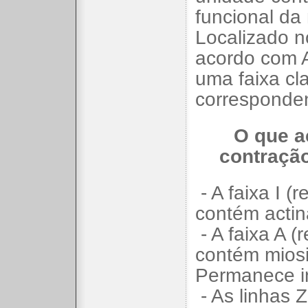
funcional da 
Localizado n
acordo com 
uma faixa cla
corresponden
O que a
contraçã
- A faixa I (r
contém actin
- A faixa A (
contém miosi
Permanece in
- As linhas 