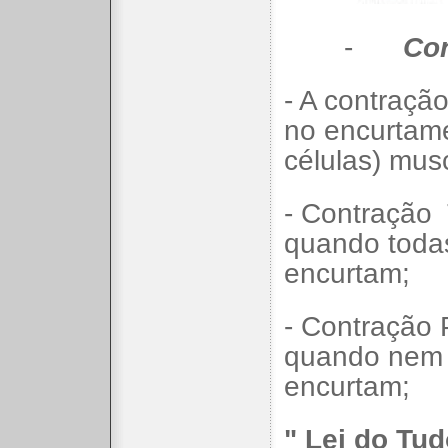
-
Con
- A contraçã
no encurtame
células) mus
- Contração
quando todas
encurtam;
- Contração P
quando nem t
encurtam;
" Lei do Tu