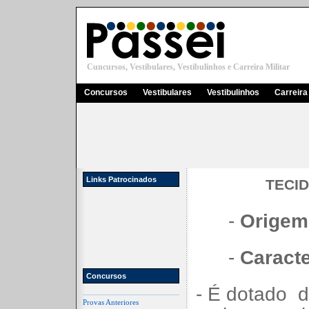
Cuncursos, Vestibulares, Vestibulinhos e Carreira Militar
Concursos
Vestibulares
Vestibulinhos
Carreira 
Links Patrocinados
TECI
-
Origem
-
Caracte
Concursos
- É dotado
d
Provas Anteriores