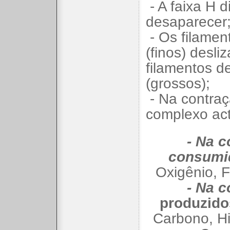
- A faixa H 
desaparecer
- Os filamen
(finos) desli
filamentos d
(grossos);
- Na contraç
complexo act
- Na c
consumi
Oxigênio, F
- Na c
produzido
Carbono, Hi