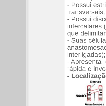
- Possui estr
transversais;
- Possui dis
intercalares
que delimitam
- Suas célul
anastomosad
interligadas);
- Apresenta
rápida e invo
- Localizaçã