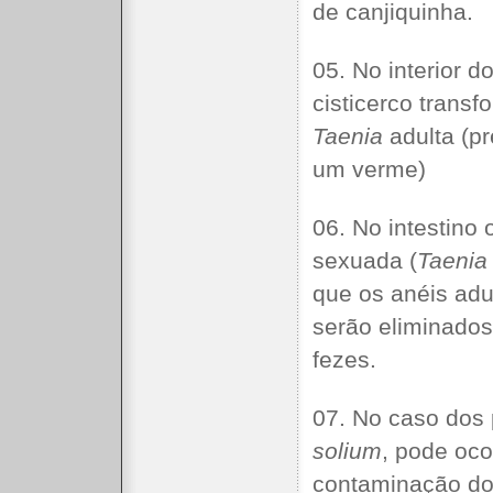
de canjiquinha.
05. No interior d
cisticerco trans
Taenia
adulta (p
um verme)
06. No intestino
sexuada (
Taenia
que os anéis adul
serão eliminado
fezes.
07. No caso dos
solium
, pode oc
contaminação do 