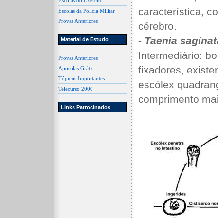
Escolas do Exército
característica, 
Escolas da Polícia Militar
Provas Anteriores
cérebro.
-
Taenia saginat
Material de Estudo
Intermediário: b
Provas Anteriores
fixadores, exist
Apostilas Grátis
Tópicos Importantes
escólex quadrang
Telecurso 2000
comprimento ma
Links Patrocinados