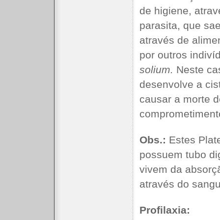
de higiene, atra
parasita, que sa
através de alim
por outros indiv
solium.
Neste cas
desenvolve a cis
causar a morte d
comprometimento
Obs.:
Estes Plat
possuem tubo dig
vivem da absorçã
através do sang
Profilaxia: