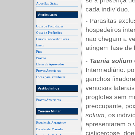
se a presença d
Apostilas Grátis
cada indivíduo.
Vestibulares
- Parasitas exc
Guia de Faculdades
hospedeiros inter
Guia de Profissões
não chegam a ve
Cursos Pré-Vestibulares
Enem
atingem fase de 
Fies
Provão
- Taenia solium
Listas de Aprovados
Intermediário: p
Provas Anteriores
Dicas para Vestibular
ganchos fixadore
ventosas laterai
Vestibulinhos
proglotes sem m
Provas Anteriores
preocupante, poi
Carreira Militar
solium,
os indiví
apresentarem o 
Escolas da Aeronática
Escolas da Marinha
cisticercose, d