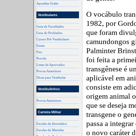
Apostilas Grátis
O vocábulo tran
Vestibulares
1982, por Gord
Guia de Faculdades
que foram divu
Guia de Profissões
camundongos gig
Cursos Pré-Vestibulares
Enem
Palminter Brin
Fies
foi feita a prime
Provão
Listas de Aprovados
transgênese é u
Provas Anteriores
aplicável em an
Dicas para Vestibular
consiste em adi
Vestibulinhos
origem animal o
Provas Anteriores
que se deseja m
transgene o gen
Carreira Militar
passa a integra
Escolas da Aeronática
Escolas da Marinha
o novo caráter d