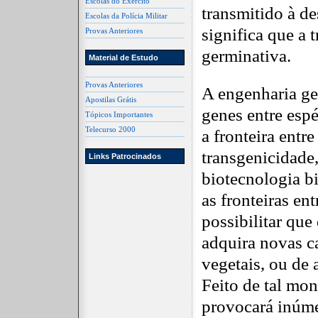
Escolas do Exército
transmitido à d
Escolas da Polícia Militar
significa que a 
Provas Anteriores
germinativa.
Material de Estudo
Provas Anteriores
A engenharia gen
Apostilas Grátis
genes entre espé
Tópicos Importantes
Telecurso 2000
a fronteira entre
transgenicidade
Links Patrocinados
biotecnologia b
as fronteiras ent
possibilitar que
adquira novas ca
vegetais, ou de
Feito de tal mon
provocará inúme