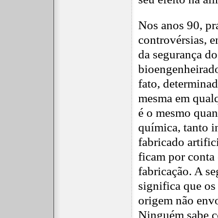
Nos anos 90, pr
controvérsias, en
da segurança do
bioengenheirado
fato, determinad
mesma em qualqu
é o mesmo quan
química, tanto i
fabricado artifi
ficam por conta
fabricação. A s
significa que os
origem não envo
Ninguém sabe co