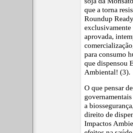
soja da Monsat
que a torna resi
Roundup Ready 
exclusivamente
aprovada, intem
comercialização
para consumo 
que dispensou 
Ambiental! (3).
O que pensar de 
governamentais 
a biossegurança
direito de dispe
Impactos Ambien
efeitos na saúd