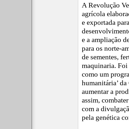
A Revolução Ver
agrícola elabor
e exportada par
desenvolvimento
e a ampliação d
para os norte-am
de sementes, fert
maquinaria. Foi
como um progra
humanitária’ da
aumentar a produ
assim, combater
com a divulgaçã
pela genética c