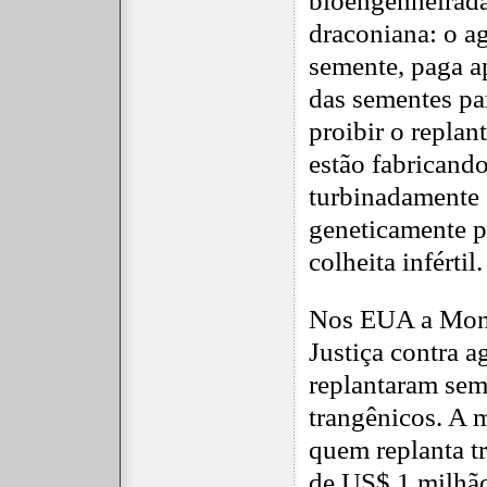
bioengenheirad
draconiana: o ag
semente, paga a
das sementes pa
proibir o replan
estão fabricand
turbinadamente "
geneticamente p
colheita infértil.
Nos EUA a Mons
Justiça contra a
replantaram sem
trangênicos. A m
quem replanta t
de US$ 1 milhão