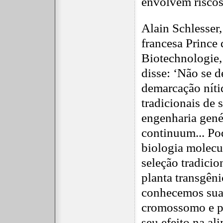
envolvem riscos.
Alain Schlesser,
francesa Prince
Biotechnologie,
disse: ‘Não se d
demarcação nítid
tradicionais de 
engenharia gené
continuum... Po
biologia molecu
seleção tradicio
planta transgên
conhecemos sua
cromossomo e 
seu efeito na a