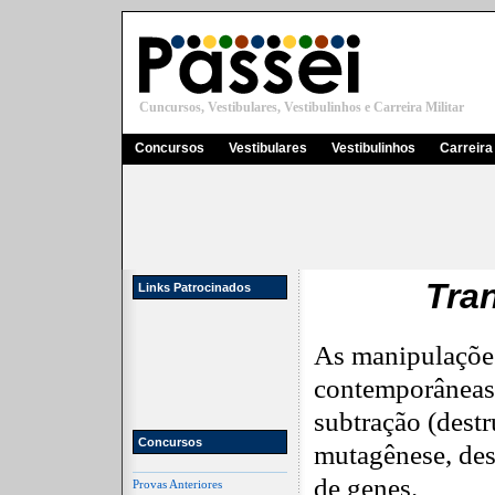
Cuncursos, Vestibulares, Vestibulinhos e Carreira Militar
Concursos
Vestibulares
Vestibulinhos
Carreira 
Tra
Links Patrocinados
As manipulações
contemporâneas
subtração (destr
Concursos
mutagênese, des
de genes.
Provas Anteriores