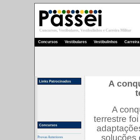
Cuncursos, Vestibulares, Vestibulinhos e Carreira Militar
Concursos
Vestibulares
Vestibulinhos
Carreira 
A conq
Links Patrocinados
t
A conq
terrestre f
Concursos
adaptaçõe
soluções
Provas Anteriores