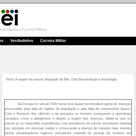
stibulinhos e Carreira Militar
res
Vestibulinhos
Carreira Militar
Texto: A origem da vacina. Adaptado de Bier, Otto Bacteriologia e imunologia.
Na Europa no século XVIII havia uma quase incontrolável gama de doenças
provocadas pela falta de higiene da população e pela falta de saneamento básico.
Com o florescer das ciências e da pesquisa os homens começaram a questionar
verdades como a abiogênese e depois a origem das doenças. Sabia-se que no
oriente já se havia feito experiências com portadores de varíola inoculando material
das pústulas em pessoas sadias e provocando a doença de maneira mais branda.
Assim pesquisadores ingleses inocularam material da pústula de bovinos em