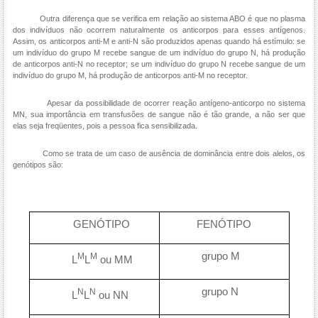
Outra diferença que se verifica em relação ao sistema ABO é que no plasma
dos indivíduos não ocorrem naturalmente os anticorpos para esses antígenos.
Assim, os anticorpos anti-M e anti-N são produzidos apenas quando há estímulo: se
um indivíduo do grupo M recebe sangue de um indivíduo do grupo N, há produção
de anticorpos anti-N no receptor; se um indivíduo do grupo N recebe sangue de um
indivíduo do grupo M, há produção de anticorpos anti-M no receptor.
Apesar da possibilidade de ocorrer reação antígeno-anticorpo no sistema
MN, sua importância em transfusões de sangue não é tão grande, a não ser que
elas seja freqüentes, pois a pessoa fica sensibilizada.
Como se trata de um caso de ausência de dominância entre dois alelos, os
genótipos são:
GENÓTIPO
FENÓTIPO
grupo M
M
M
L
L
ou MM
grupo N
N
N
L
L
ou NN