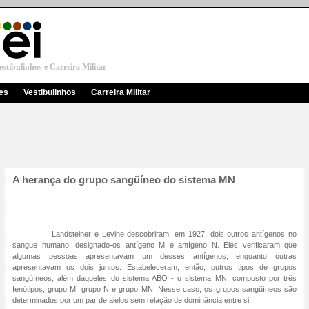
stibulinhos e Carreira Militar
res
Vestibulinhos
Carreira Militar
A herança do grupo sangüíneo do sistema MN
Landsteiner e Levine descobriram, em 1927, dois outros antígenos no
sangue humano, designado-os antígeno M e antígeno N. Eles verificaram que
algumas pessoas apresentavam um desses antígenos, enquanto outras
apresentavam os dois juntos. Estabeleceram, então, outros tipos de grupos
sangüíneos, além daqueles do sistema ABO - o sistema MN, composto por três
fenótipos; grupo M, grupo N e grupo MN. Nesse caso, os grupos sangüíneos são
determinados por um par de alelos sem relação de dominância entre si.