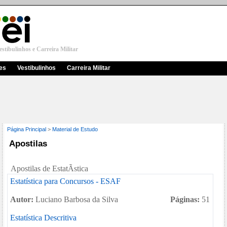
stibulinhos e Carreira Militar
res
Vestibulinhos
Carreira Militar
Página Principal
>
Material de Estudo
Apostilas
Apostilas de EstatÃ­stica
Estatística para Concursos - ESAF
Autor:
Luciano Barbosa da Silva
Páginas:
51
Estatística Descritiva