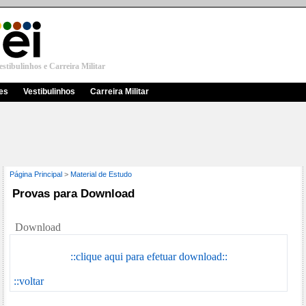
stibulinhos e Carreira Militar
res
Vestibulinhos
Carreira Militar
Página Principal
>
Material de Estudo
Provas para Download
Download
::clique aqui para efetuar download::
::voltar