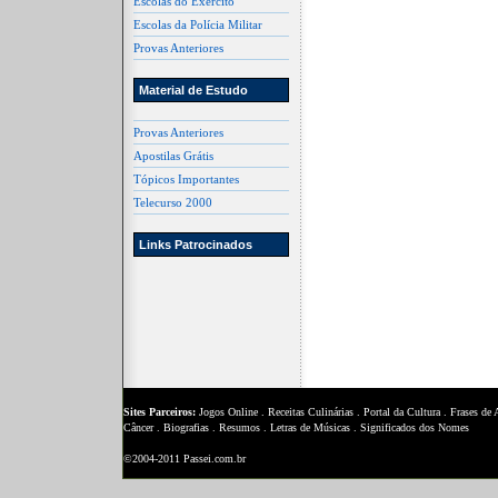
Escolas do Exército
Escolas da Polícia Militar
Provas Anteriores
Material de Estudo
Provas Anteriores
Apostilas Grátis
Tópicos Importantes
Telecurso 2000
Links Patrocinados
Sites Parceiros:
Jogos Online
.
Receitas Culinárias
.
Portal da Cultura
.
Frases de
Câncer
.
Biografias
.
Resumos
.
Letras de Músicas
.
Significados dos Nomes
©2004-2011 Passei.com.br