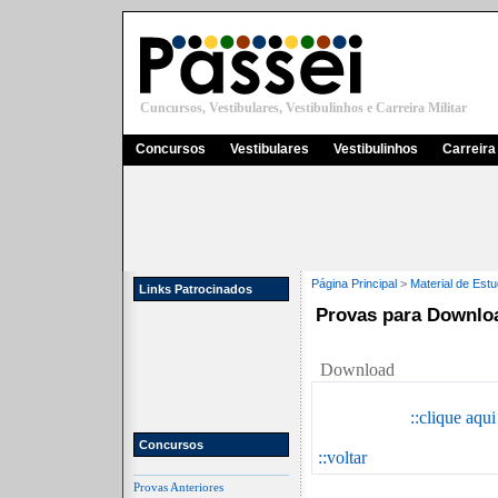
Cuncursos, Vestibulares, Vestibulinhos e Carreira Militar
Concursos
Vestibulares
Vestibulinhos
Carreira 
Página Principal
>
Material de Est
Links Patrocinados
Provas para Downlo
Download
::clique aqu
Concursos
::voltar
Provas Anteriores