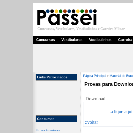
Cuncursos, Vestibulares, Vestibulinhos e Carreira Militar
Concursos
Vestibulares
Vestibulinhos
Carreira 
Página Principal
>
Material de Est
Links Patrocinados
Provas para Downlo
Download
::clique aqu
Concursos
::voltar
Provas Anteriores