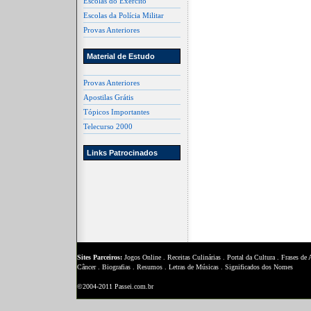
Escolas do Exército
Escolas da Polícia Militar
Provas Anteriores
Material de Estudo
Provas Anteriores
Apostilas Grátis
Tópicos Importantes
Telecurso 2000
Links Patrocinados
Sites Parceiros:
Jogos Online
.
Receitas Culinárias
.
Portal da Cultura
.
Frases de
Câncer
.
Biografias
.
Resumos
.
Letras de Músicas
.
Significados dos Nomes
©2004-2011 Passei.com.br