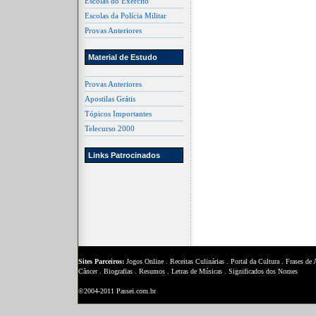
Escolas do Exército
Escolas da Polícia Militar
Provas Anteriores
Material de Estudo
Provas Anteriores
Apostilas Grátis
Tópicos Importantes
Telecurso 2000
Links Patrocinados
Sites Parceiros:
Jogos Online
.
Receitas Culinárias
.
Portal da Cultura
.
Frases de
Câncer
.
Biografias
.
Resumos
.
Letras de Músicas
.
Significados dos Nomes
©2004-2011 Passei.com.br