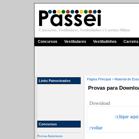
Cuncursos, Vestibulares, Vestibulinhos e Carreira Militar
Concursos
Vestibulares
Vestibulinhos
Carreira 
Página Principal
>
Material de Est
Links Patrocinados
Provas para Downlo
Download
::clique aqu
Concursos
::voltar
Provas Anteriores