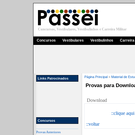
Cuncursos, Vestibulares, Vestibulinhos e Carreira Militar
Concursos
Vestibulares
Vestibulinhos
Carreira 
Página Principal
>
Material de Est
Links Patrocinados
Provas para Downlo
Download
::clique aqu
Concursos
::voltar
Provas Anteriores