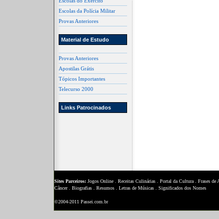
Escolas do Exército
Escolas da Polícia Militar
Provas Anteriores
Material de Estudo
Provas Anteriores
Apostilas Grátis
Tópicos Importantes
Telecurso 2000
Links Patrocinados
Sites Parceiros:
Jogos Online
.
Receitas Culinárias
.
Portal da Cultura
.
Frases de
Câncer
.
Biografias
.
Resumos
.
Letras de Músicas
.
Significados dos Nomes
©2004-2011 Passei.com.br