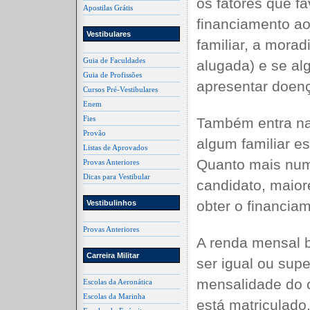
os fatores que 
Apostilas Grátis
financiamento ao
Vestibulares
familiar, a morad
Guia de Faculdades
alugada) e se a
Guia de Profissões
apresentar doenç
Cursos Pré-Vestibulares
Enem
Fies
Também entra na
Provão
algum familiar e
Listas de Aprovados
Quanto mais nume
Provas Anteriores
Dicas para Vestibular
candidato, maio
obter o financia
Vestibulinhos
Provas Anteriores
A renda mensal b
Carreira Militar
ser igual ou supe
mensalidade do 
Escolas da Aeronática
Escolas da Marinha
está matriculado